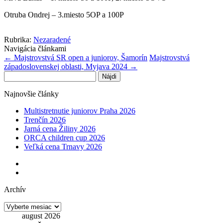
Otruba Ondrej – 3.miesto 5OP a 100P
Rubrika:
Nezaradené
Navigácia článkami
←
Majstrovstvá SR open a juniorov, Šamorín
Majstrovstvá
západoslovenskej oblasti, Myjava 2024
→
Hľadať:
Najnovšie články
Multistretnutie juniorov Praha 2026
Trenčín 2026
Jarná cena Žiliny 2026
ORCA children cup 2026
Veľká cena Trnavy 2026
Archív
Archív
august 2026