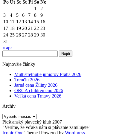
Po
Ut
St
Št
Pi
So
Ne
1
2
3
4
5
6
7
8
9
10
11
12
13
14
15
16
17
18
19
20
21
22
23
24
25
26
27
28
29
30
31
« apr
Hľadať:
Najnovšie články
Multistretnutie juniorov Praha 2026
Trenčín 2026
Jarná cena Žiliny 2026
ORCA children cup 2026
Veľká cena Trnavy 2026
Archív
Archív
Piešťanský plavecký klub 2007
"Veríme, že vďaka nám si plávanie zamilujete"
Iconic One
Theme | Powered by
Wordpress