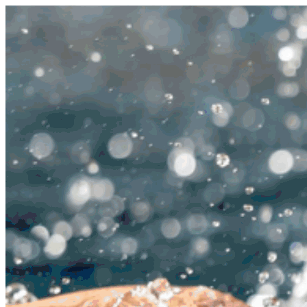
Preskočiť
na
obsah