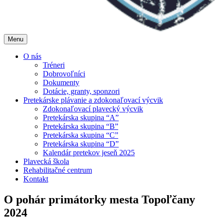
Menu
O nás
Tréneri
Dobrovoľníci
Dokumenty
Dotácie, granty, sponzori
Pretekárske plávanie a zdokonaľovací výcvik
Zdokonaľovací plavecký výcvik
Pretekárska skupina “A”
Pretekárska skupina “B”
Pretekárska skupina “C”
Pretekárska skupina “D”
Kalendár pretekov jeseň 2025
Plavecká škola
Rehabilitačné centrum
Kontakt
O pohár primátorky mesta Topoľčany
2024