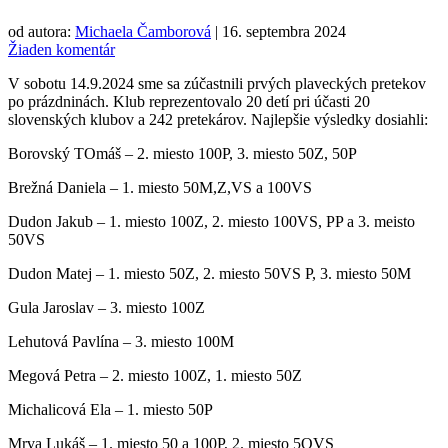
od autora:
Michaela Čamborová
|
16. septembra 2024
Žiaden komentár
V sobotu 14.9.2024 sme sa zúčastnili prvých plaveckých pretekov
po prázdninách. Klub reprezentovalo 20 detí pri účasti 20
slovenských klubov a 242 pretekárov. Najlepšie výsledky dosiahli:
Borovský TOmáš – 2. miesto 100P, 3. miesto 50Z, 50P
Brežná Daniela – 1. miesto 50M,Z,VS a 100VS
Dudon Jakub – 1. miesto 100Z, 2. miesto 100VS, PP a 3. meisto
50VS
Dudon Matej – 1. miesto 50Z, 2. miesto 50VS P, 3. miesto 50M
Gula Jaroslav – 3. miesto 100Z
Lehutová Pavlína – 3. miesto 100M
Megová Petra – 2. miesto 100Z, 1. miesto 50Z
Michalicová Ela – 1. miesto 50P
Mrva Lukáš – 1. miesto 50 a 100P, 2. miesto 5OVS